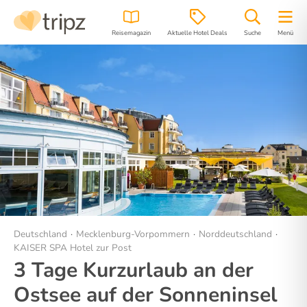
Reisemagazin
Aktuelle Hotel Deals
Suche
Menü
Hotel
Bilder
Region
Lage
Deutschland
Mecklenburg-Vorpommern
Norddeutschland
KAISER SPA Hotel zur Post
3 Tage Kurzurlaub an der
Ostsee auf der Sonneninsel