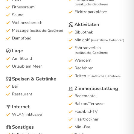
(zusätzliche Gebühren)
Fitnessraum
Elektroparkplätze
Sauna
Wellnessbereich
Aktivitäten
Massage
(zusätzliche Gebühren)
Bibliothek
Dampfbad
Minigolf
(zusätzliche Gebühren)
Fahrradverleih
Lage
(zusätzliche Gebühren)
Am Strand
Wandern
Urlaub am Meer
Radfahren
Reiten
(zusätzliche Gebühren)
Speisen & Getränke
Bar
Zimmerausstattung
Restaurant
Bademantel
Balkon/Terrasse
Internet
Flachbild-TV
WLAN inklusive
Haartrockner
Sonstiges
Mini-Bar