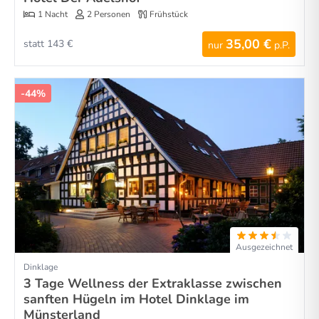
1 Nacht
2 Personen
Frühstück
35,00 €
statt 143 €
nur
p.P.
-44%
Ausgezeichnet
Dinklage
3 Tage Wellness der Extraklasse zwischen
sanften Hügeln im Hotel Dinklage im
Münsterland