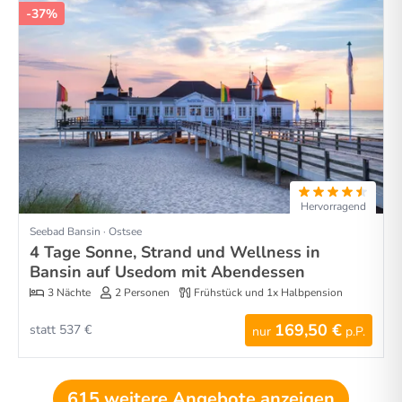
-37%
Hervorragend
Seebad Bansin · Ostsee
4 Tage Sonne, Strand und Wellness in
Bansin auf Usedom mit Abendessen
3 Nächte
2 Personen
Frühstück und 1x Halbpension
169,50 €
statt 537 €
nur
p.P.
615 weitere Angebote anzeigen