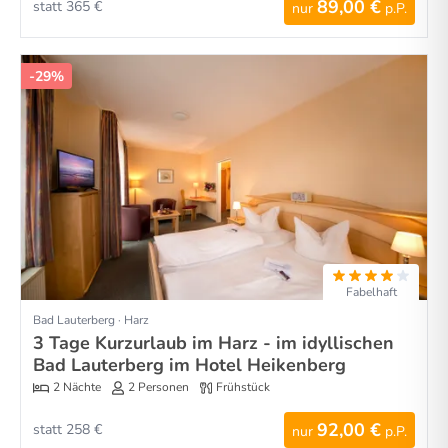
89,00 €
statt 365 €
nur
p.P.
-29%
Fabelhaft
Bad Lauterberg · Harz
3 Tage Kurzurlaub im Harz - im idyllischen
Bad Lauterberg im Hotel Heikenberg
2 Nächte
2 Personen
Frühstück
92,00 €
statt 258 €
nur
p.P.