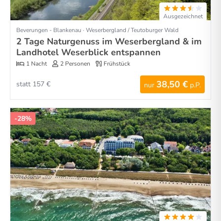
Ausgezeichnet
Beverungen - Blankenau · Weserbergland / Teutoburger Wald
2 Tage Naturgenuss im Weserbergland & im
Landhotel Weserblick entspannen
1 Nacht
2 Personen
Frühstück
38,50 €
statt 157 €
nur
p.P.
-28%