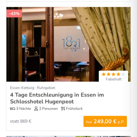
-43%
Fabelhaft
Essen-Kettwig · Ruhrgebiet
4 Tage Entschleunigung in Essen im
Schlosshotel Hugenpeot
3 Nächte
2 Personen
Frühstück
249,00 €
statt 869 €
nur
p.P.