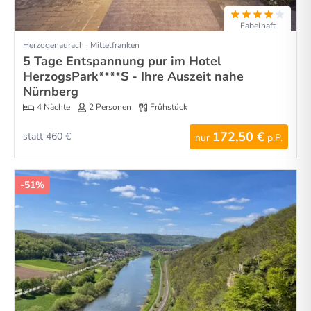
Fabelhaft
Herzogenaurach · Mittelfranken
5 Tage Entspannung pur im Hotel
HerzogsPark****S - Ihre Auszeit nahe
Nürnberg
4 Nächte
2 Personen
Frühstück
172,50 €
statt 460 €
nur
p.P.
-51%