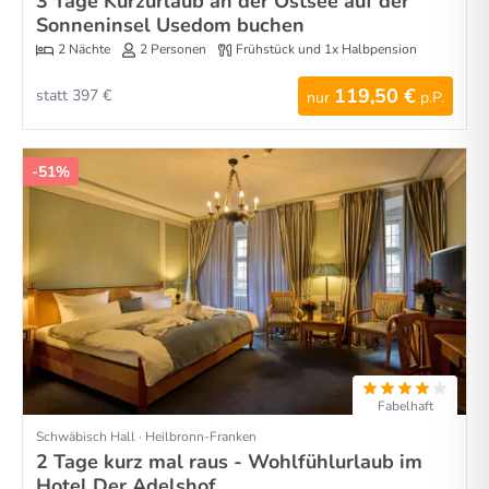
3 Tage Kurzurlaub an der Ostsee auf der
Sonneninsel Usedom buchen
2 Nächte
2 Personen
Frühstück und 1x Halbpension
119,50 €
statt 397 €
nur
p.P.
-51%
Fabelhaft
Schwäbisch Hall · Heilbronn-Franken
2 Tage kurz mal raus - Wohlfühlurlaub im
Hotel Der Adelshof