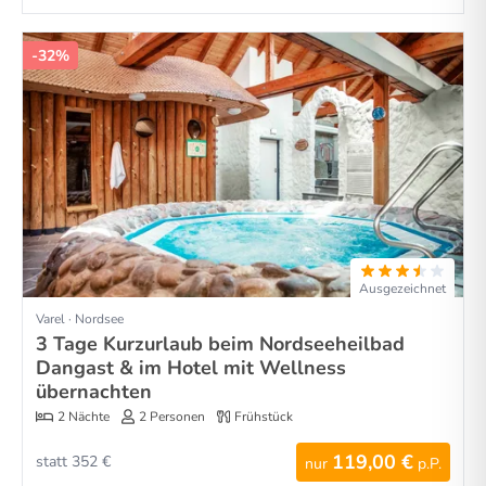
-32%
Ausgezeichnet
Varel · Nordsee
3 Tage Kurzurlaub beim Nordseeheilbad
Dangast & im Hotel mit Wellness
übernachten
2 Nächte
2 Personen
Frühstück
119,00 €
statt 352 €
nur
p.P.