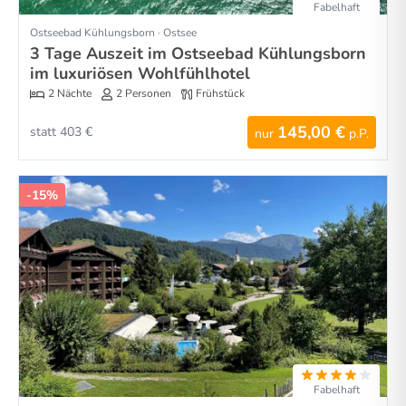
Fabelhaft
Ostseebad Kühlungsborn · Ostsee
3 Tage Auszeit im Ostseebad Kühlungsborn
im luxuriösen Wohlfühlhotel
2 Nächte
2 Personen
Frühstück
145,00 €
statt 403 €
nur
p.P.
-15%
Fabelhaft