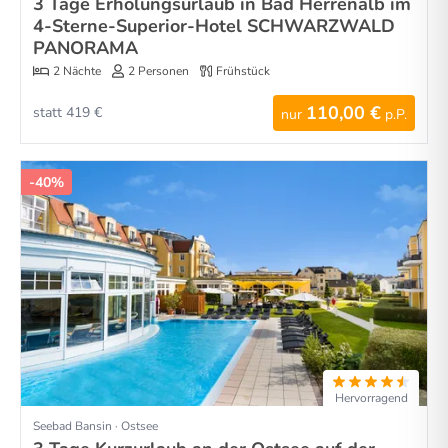
3 Tage Erholungsurlaub in Bad Herrenalb im
4-Sterne-Superior-Hotel SCHWARZWALD
PANORAMA
2 Nächte
2 Personen
Frühstück
110,00 €
statt 419 €
nur
p.P.
-40%
Hervorragend
Seebad Bansin · Ostsee