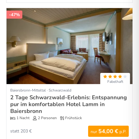
-47%
Fabelhaft
Baiersbronn-Mitteltal · Schwarzwald
2 Tage Schwarzwald-Erlebnis: Entspannung
pur im komfortablen Hotel Lamm in
Baiersbronn
1 Nacht
2 Personen
Frühstück
54,00 €
statt 203 €
nur
p.P.