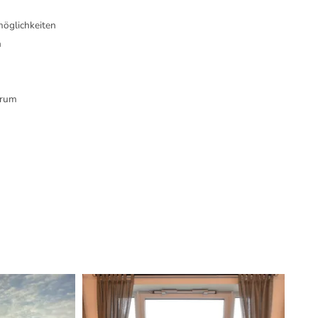
öglichkeiten
n
trum