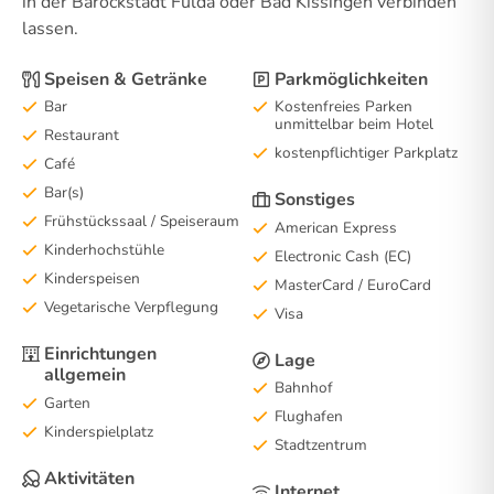
in der Barockstadt Fulda oder Bad Kissingen verbinden
lassen.
Speisen & Getränke
Parkmöglichkeiten
Bar
Kostenfreies Parken
unmittelbar beim Hotel
Restaurant
kostenpflichtiger Parkplatz
Café
Bar(s)
Sonstiges
Frühstückssaal / Speiseraum
American Express
Kinderhochstühle
Electronic Cash (EC)
Kinderspeisen
MasterCard / EuroCard
Vegetarische Verpflegung
Visa
Einrichtungen
Lage
allgemein
Bahnhof
Garten
Flughafen
Kinderspielplatz
Stadtzentrum
Aktivitäten
Internet