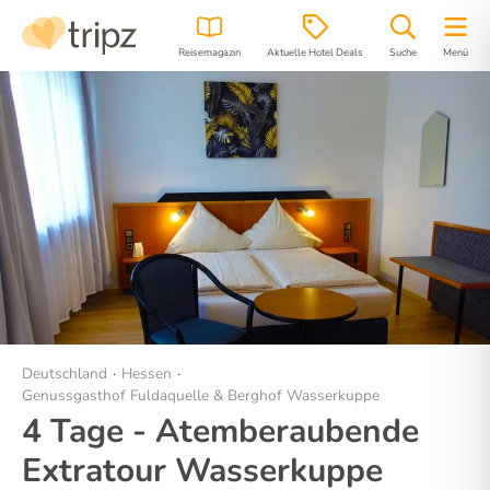
Reisemagazin
Aktuelle Hotel Deals
Suche
Menü
Hotel
Bilder
Lage
Deutschland
Hessen
Genussgasthof Fuldaquelle & Berghof Wasserkuppe
4 Tage - Atemberaubende
Extratour Wasserkuppe