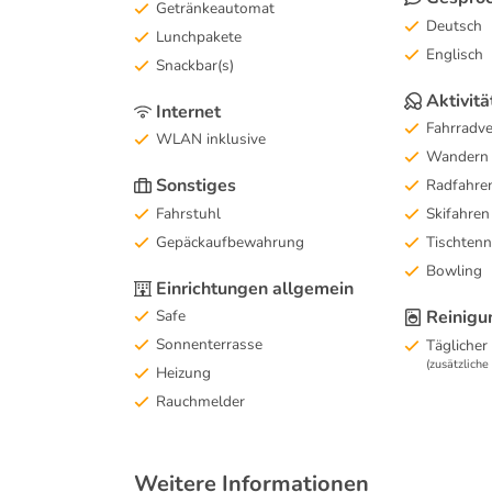
Getränkeautomat
Deutsch
Lunchpakete
Englisch
Snackbar(s)
Aktivitä
Internet
Fahrradve
WLAN inklusive
Wandern
Sonstiges
Radfahre
Fahrstuhl
Skifahren
Gepäckaufbewahrung
Tischtenn
Bowling
Einrichtungen allgemein
Safe
Reinigu
Sonnenterrasse
Täglicher
(zusätzlich
Heizung
Rauchmelder
Weitere Informationen