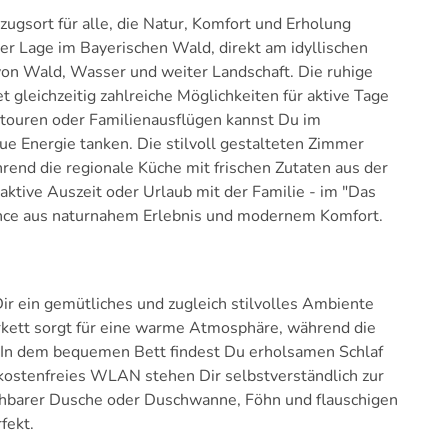
ugsort für alle, die Natur, Komfort und Erholung
er Lage im Bayerischen Wald, direkt am idyllischen
von Wald, Wasser und weiter Landschaft. Die ruhige
gleichzeitig zahlreiche Möglichkeiten für aktive Tage
dtouren oder Familienausflügen kannst Du im
e Energie tanken. Die stilvoll gestalteten Zimmer
end die regionale Küche mit frischen Zutaten aus der
ktive Auszeit oder Urlaub mit der Familie - im "Das
ance aus naturnahem Erlebnis und modernem Komfort.
r ein gemütliches und zugleich stilvolles Ambiente
ett sorgt für eine warme Atmosphäre, während die
. In dem bequemen Bett findest Du erholsamen Schlaf
 kostenfreies WLAN stehen Dir selbstverständlich zur
ehbarer Dusche oder Duschwanne, Föhn und flauschigen
fekt.