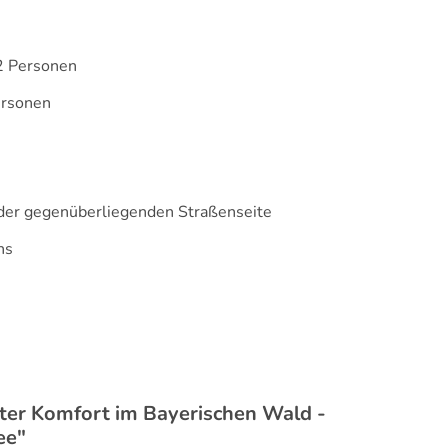
2 Personen
ersonen
f der gegenüberliegenden Straßenseite
hs
er Komfort im Bayerischen Wald -
ee"