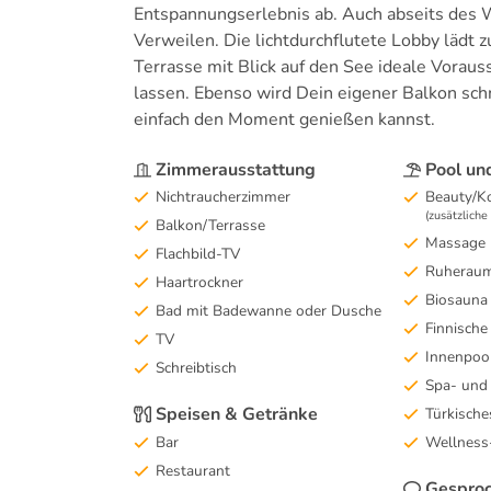
Entspannungserlebnis ab. Auch abseits des W
Verweilen. Die lichtdurchflutete Lobby lädt
Terrasse mit Blick auf den See ideale Vorau
lassen. Ebenso wird Dein eigener Balkon sch
einfach den Moment genießen kannst.
Zimmerausstattung
Pool un
Nichtraucherzimmer
Beauty/K
(zusätzlich
Balkon/Terrasse
Massage
Flachbild-TV
Ruherau
Haartrockner
Biosauna
Bad mit Badewanne oder Dusche
Finnische
TV
Innenpoo
Schreibtisch
Spa- und
Speisen & Getränke
Türkisch
Bar
Wellness
Restaurant
Gesproc