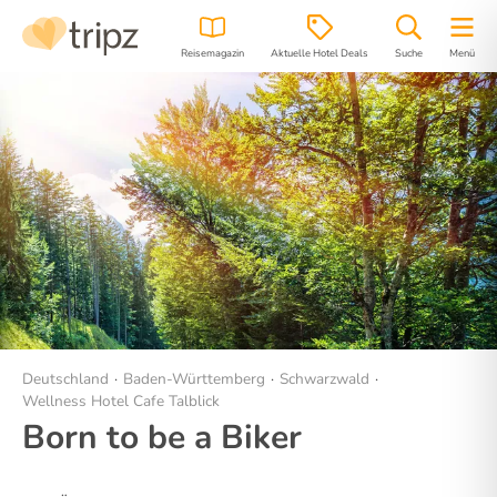
Reisemagazin
Aktuelle Hotel Deals
Suche
Menü
Hotel
Bilder
Lage
Deutschland
Baden-Württemberg
Schwarzwald
Wellness Hotel Cafe Talblick
Born to be a Biker