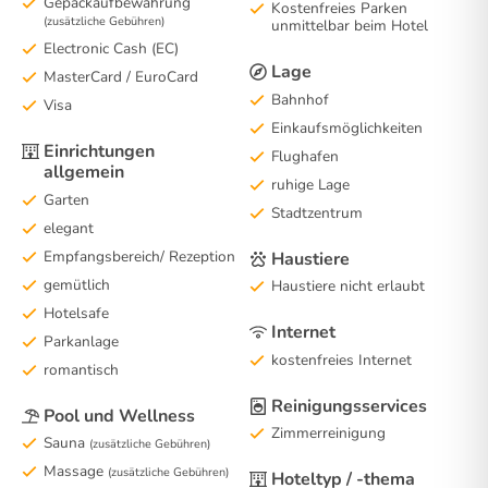
Gepäckaufbewahrung
Kostenfreies Parken
(zusätzliche Gebühren)
unmittelbar beim Hotel
Electronic Cash (EC)
Lage
MasterCard / EuroCard
Bahnhof
Visa
Einkaufsmöglichkeiten
Einrichtungen
Flughafen
allgemein
ruhige Lage
Garten
Stadtzentrum
elegant
Empfangsbereich/ Rezeption
Haustiere
gemütlich
Haustiere nicht erlaubt
Hotelsafe
Internet
Parkanlage
kostenfreies Internet
romantisch
Reinigungsservices
Pool und Wellness
Zimmerreinigung
Sauna
(zusätzliche Gebühren)
Massage
(zusätzliche Gebühren)
Hoteltyp / -thema