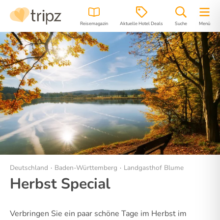
Reisemagazin
Aktuelle Hotel Deals
Suche
Menü
Hotel
Bilder
Lage
Deutschland
Baden-Württemberg
Landgasthof Blume
Herbst Special
Verbringen Sie ein paar schöne Tage im Herbst im