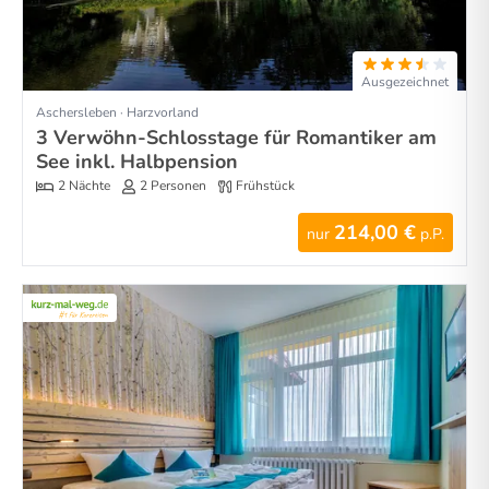
Ausgezeichnet
Aschersleben · Harzvorland
3 Verwöhn-Schlosstage für Romantiker am
See inkl. Halbpension
2 Nächte
2 Personen
Frühstück
214,00 €
nur
p.P.