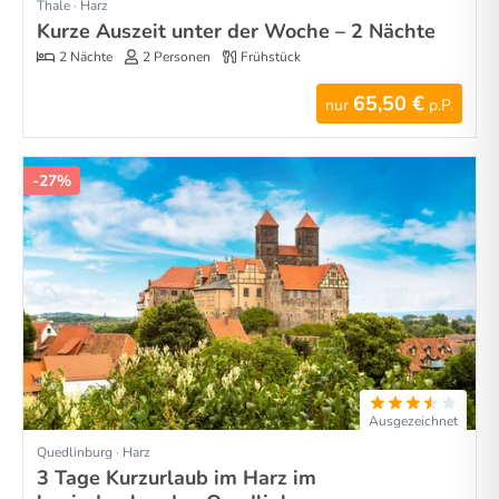
Thale · Harz
Kurze Auszeit unter der Woche – 2 Nächte
2 Nächte
2 Personen
Frühstück
65,50 €
nur
p.P.
-27%
Ausgezeichnet
Quedlinburg · Harz
3 Tage Kurzurlaub im Harz im