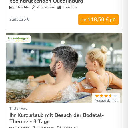
beeindruckenden Quedlinburg
2 Nächte
2 Personen
Frühstück
118,50 €
statt 326 €
nur
p.P.
Ausgezeichnet
Thale · Harz
Ihr Kurzurlaub mit Besuch der Bodetal-
Therme - 3 Tage
2 Nächte
2 Personen
Frühstück