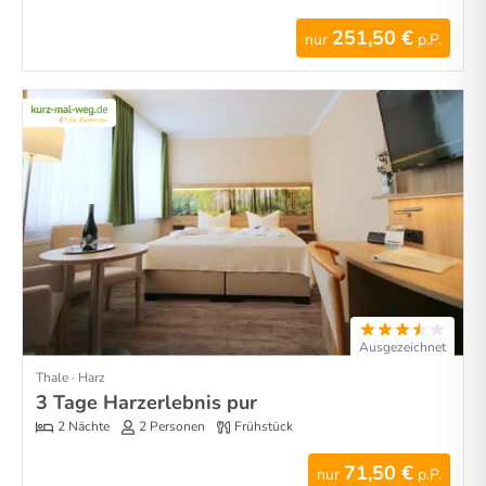
251,50 €
nur
p.P.
Ausgezeichnet
Thale · Harz
3 Tage Harzerlebnis pur
2 Nächte
2 Personen
Frühstück
71,50 €
nur
p.P.