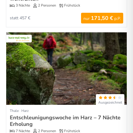
3 Nächte
2 Personen
Frühstück
171,50 €
statt 457 €
nur
p.P.
Ausgezeichnet
Thale · Harz
Entschleunigungswoche im Harz – 7 Nächte
Erholung
7 Nächte
2 Personen
Frühstück