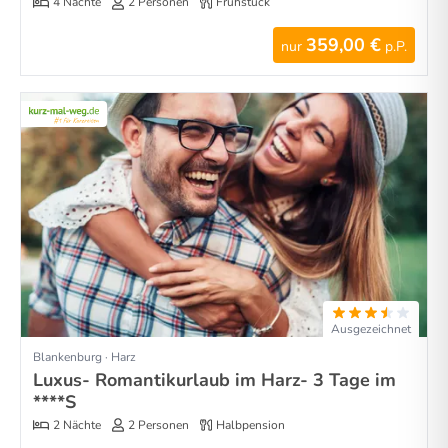
4 Nächte
2 Personen
Frühstück
359,00 €
nur
p.P.
Ausgezeichnet
Blankenburg · Harz
Luxus- Romantikurlaub im Harz- 3 Tage im
****S
2 Nächte
2 Personen
Halbpension