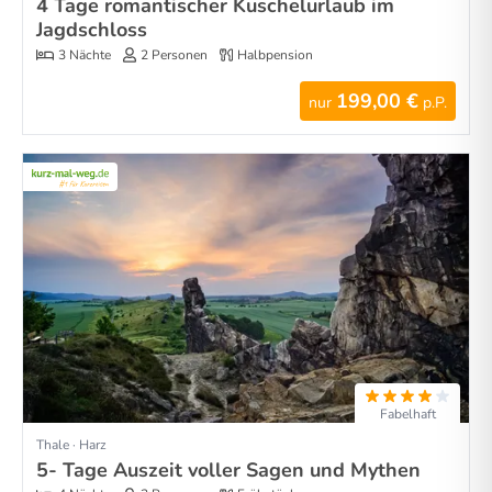
4 Tage romantischer Kuschelurlaub im
Jagdschloss
3 Nächte
2 Personen
Halbpension
199,00 €
nur
p.P.
Fabelhaft
Thale · Harz
5- Tage Auszeit voller Sagen und Mythen