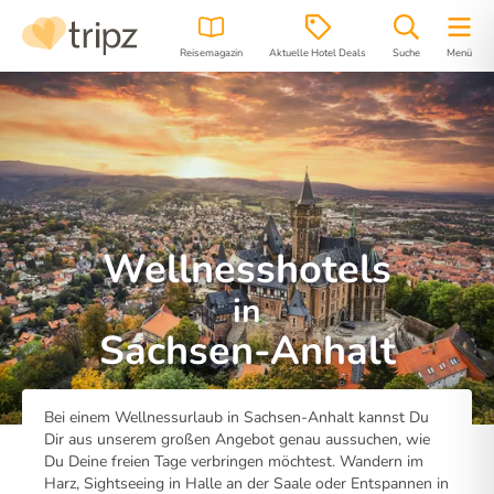
Reisemagazin
Aktuelle Hotel Deals
Suche
Menü
Wellnesshotels
in
Sachsen-Anhalt
Bei einem Wellnessurlaub in Sachsen-Anhalt kannst Du
Dir aus unserem großen Angebot genau aussuchen, wie
Du Deine freien Tage verbringen möchtest. Wandern im
Harz, Sightseeing in Halle an der Saale oder Entspannen in