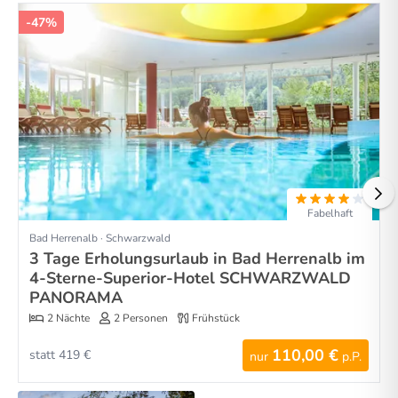
-47%
Fabelhaft
Bad Herrenalb · Schwarzwald
3 Tage Erholungsurlaub in Bad Herrenalb im
4-Sterne-Superior-Hotel SCHWARZWALD
PANORAMA
2 Nächte
2 Personen
Frühstück
110,00 €
statt 419 €
nur
p.P.