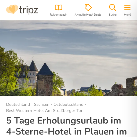
Reisemagazin
Aktuelle Hotel Deals
Suche
Menü
Hotel
Bilder
Region
Lage
Deutschland
Sachsen
Ostdeutschland
Best Western Hotel Am Straßberger Tor
5 Tage Erholungsurlaub im
4-Sterne-Hotel in Plauen im