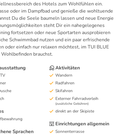
Wellnessbereich des Hotels zum Wohlfühlen ein.
rasse oder im Dampfbad und genieße die wohltuende
annst Du die Seele baumeln lassen und neue Energie
nnungsmöglichkeiten steht Dir ein nahegelegenes
ining fortsetzen oder neue Sportarten ausprobieren
tliche Schwimmbad nutzen und ein paar erfrischende
gen oder einfach nur relaxen möchtest, im TUI BLUE
n Wohlbefinden brauchst.
usstattung
Aktivitäten
-TV
Wandern
ner
Radfahren
Dusche
Skifahren
sch
Externer Fahrradverleih
(zusätzliche Gebühren)
es
direkt an der Skipiste
fbewahrung
Einrichtungen allgemein
hene Sprachen
Sonnenterrasse