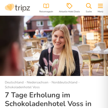
Reisemagazin
Aktuelle Hotel Deals
Suche
Menü
Hotel
Bilder
Region
Lage
Deutschland
Niedersachsen
Norddeutschland
Schokoladenhotel Voss
7 Tage Erholung im
Schokoladenhotel Voss in