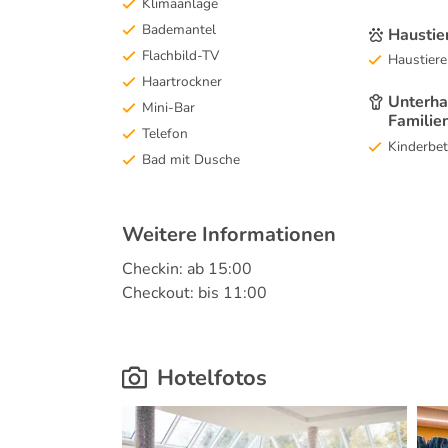
Klimaanlage
Bademantel
Haustie
Flachbild-TV
Haustiere
Haartrockner
Unterha
Mini-Bar
Familie
Telefon
Kinderbe
Bad mit Dusche
Weitere Informationen
Checkin: ab 15:00
Checkout: bis 11:00
Hotelfotos