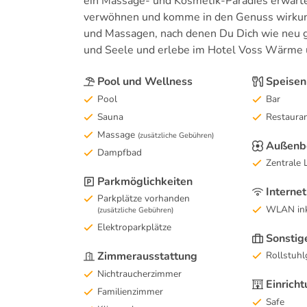
ein Massage- und Kosmetik-Paradies erwarte
verwöhnen und komme in den Genuss wirkun
und Massagen, nach denen Du Dich wie neu ge
und Seele und erlebe im Hotel Voss Wärm
Pool und Wellness
Speisen
Pool
Bar
Sauna
Restaura
Massage
(zusätzliche Gebühren)
Außenb
Dampfbad
Zentrale 
Parkmöglichkeiten
Internet
Parkplätze vorhanden
WLAN ink
(zusätzliche Gebühren)
Elektroparkplätze
Sonstig
Zimmerausstattung
Rollstuhl
Nichtraucherzimmer
Einrich
Familienzimmer
Safe