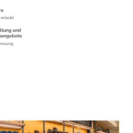
re
 erlaubt
ltung und
nangebote
treuung