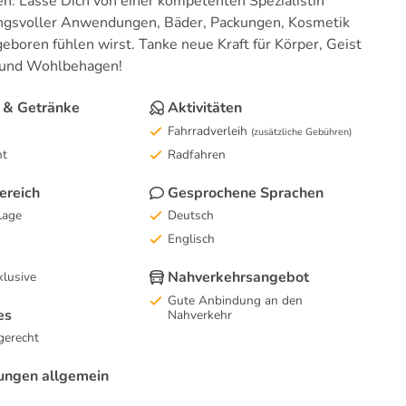
n. Lasse Dich von einer kompetenten Spezialistin
gsvoller Anwendungen, Bäder, Packungen, Kosmetik
boren fühlen wirst. Tanke neue Kraft für Körper, Geist
e und Wohlbehagen!
 & Getränke
Aktivitäten
Fahrradverleih
(zusätzliche Gebühren)
nt
Radfahren
ereich
Gesprochene Sprachen
Lage
Deutsch
Englisch
Nahverkehrsangebot
lusive
Gute Anbindung an den
es
Nahverkehr
gerecht
tungen allgemein