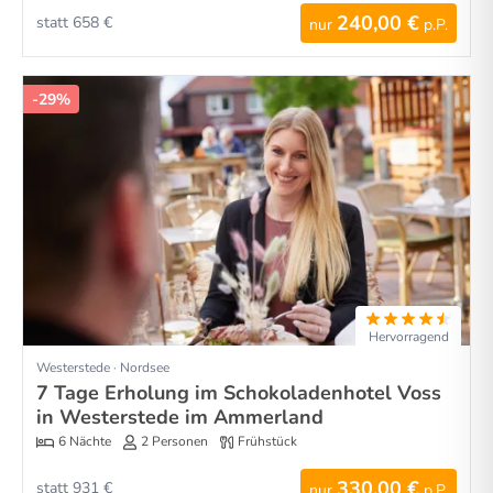
240,00 €
statt 658 €
nur
p.P.
-29%
Hervorragend
Westerstede · Nordsee
7 Tage Erholung im Schokoladenhotel Voss
in Westerstede im Ammerland
6 Nächte
2 Personen
Frühstück
330,00 €
statt 931 €
nur
p.P.