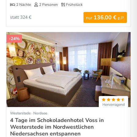
2 Nächte
2 Personen
Frühstück
136,00 €
statt 324 €
nur
p.P.
-24%
Hervorragend
Westerstede · Nordsee
4 Tage im Schokoladenhotel Voss in
Westerstede im Nordwestlichen
Niedersachsen entspannen