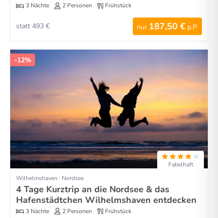
3 Nächte
2 Personen
Frühstück
187,50 €
statt 493 €
nur
p.P.
-12%
Fabelhaft
Wilhelmshaven · Nordsee
4 Tage Kurztrip an die Nordsee & das
Hafenstädtchen Wilhelmshaven entdecken
3 Nächte
2 Personen
Frühstück