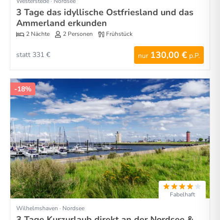
Westerstede · Nordsee
3 Tage das idyllische Ostfriesland und das
Ammerland erkunden
2 Nächte
2 Personen
Frühstück
130,00 €
statt 331 €
nur
p.P.
-18%
Fabelhaft
Wilhelmshaven · Nordsee
3 Tage Kurzurlaub direkt an der Nordsee &