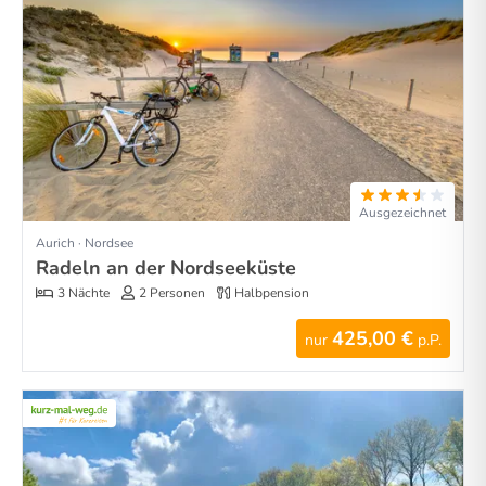
Ausgezeichnet
Aurich · Nordsee
Radeln an der Nordseeküste
3 Nächte
2 Personen
Halbpension
425,00 €
nur
p.P.