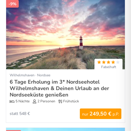
-9%
Fabelhaft
Wilhelmshaven · Nordsee
6 Tage Erholung im 3* Nordseehotel
Wilhelmshaven & Deinen Urlaub an der
Nordseeküste genießen
5 Nächte
2 Personen
Frühstück
249,50 €
statt 548 €
nur
p.P.