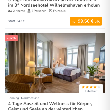
im 3* Nordseehotel Wilhelmshaven erholen
2 Nächte
2 Personen
Frühstück
99,50 €
statt 243 €
nur
p.P.
-37%
Fabelhaft
Tönning · Nordfriesland
4 Tage Auszeit und Wellness für Körper,
Geist und Seele an der winterlichen