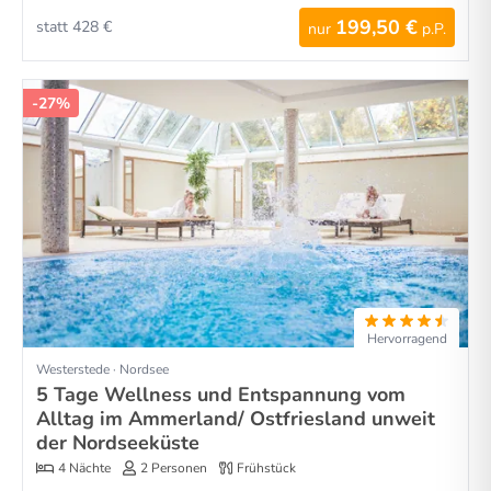
199,50 €
statt 428 €
nur
p.P.
-27%
Hervorragend
Westerstede · Nordsee
5 Tage Wellness und Entspannung vom
Alltag im Ammerland/ Ostfriesland unweit
der Nordseeküste
4 Nächte
2 Personen
Frühstück