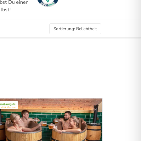
ebst Du einen
lbst!
Sortierung
:
Beliebtheit