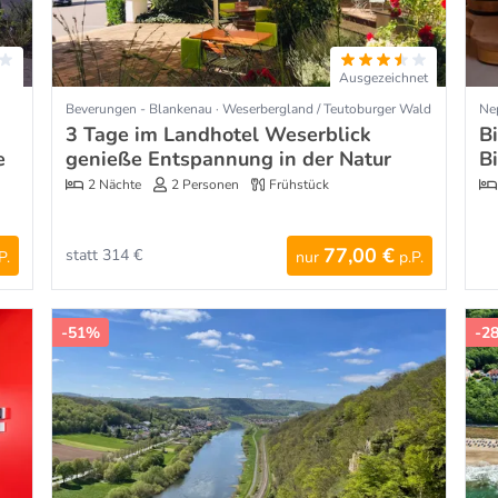
Ausgezeichnet
Beverungen - Blankenau · Weserbergland / Teutoburger Wald
Ne
3 Tage im Landhotel Weserblick
B
e
genieße Entspannung in der Natur
B
2 Nächte
2 Personen
Frühstück
77,00 €
statt 314 €
P.
nur
p.P.
-51%
-2