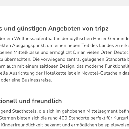
s und günstigen Angeboten von tripz
der ein Wellnessaufenthalt in der idyllischen Harzer Gemeind
fekten Ausgangspunkt, um einen neuen Teil des Landes zu erk
enen Mittelklasse und ermöglicht Dir an vielen Orten Deutsch
 zu übernachten. Die vorwiegend zentral gelegenen Standorte
ern auch mit einem zeitlosen Design, das moderne Funktionalit
selle Ausrichtung der Hotelkette ist ein Novotel-Gutschein da
 oder eine Businessreise.
ionell und freundlich
egend Stadthotels, die sich im gehobenen Mittelsegment befin
ternen bieten sich die rund 400 Standorte perfekt für Kurzurl
e Kinderfreundlichkeit bekannt und ermöglichen beispielsweise