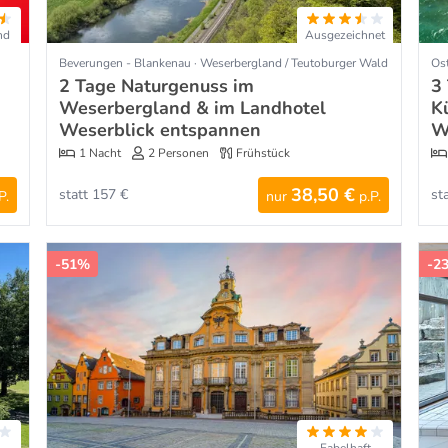
nd
Ausgezeichnet
Beverungen - Blankenau · Weserbergland / Teutoburger Wald
Os
2 Tage Naturgenuss im
3
Weserbergland & im Landhotel
K
Weserblick entspannen
W
1 Nacht
2 Personen
Frühstück
38,50 €
statt 157 €
st
P.
nur
p.P.
-51%
-2