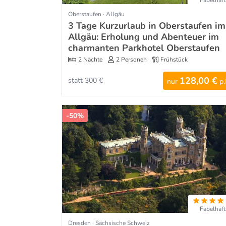
Fabelhaft
Oberstaufen · Allgäu
3 Tage Kurzurlaub in Oberstaufen im
Allgäu: Erholung und Abenteuer im
charmanten Parkhotel Oberstaufen
2 Nächte
2 Personen
Frühstück
128,00 €
statt 300 €
nur
p.
-50%
Fabelhaft
Dresden · Sächsische Schweiz