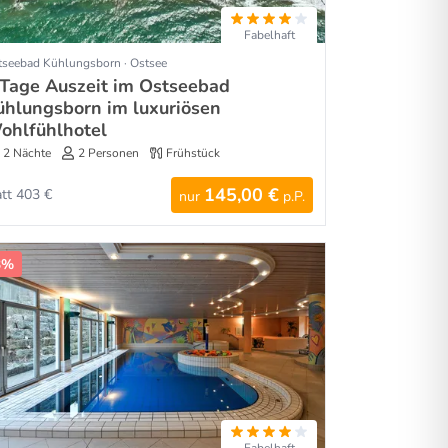
Fabelhaft
tseebad Kühlungsborn · Ostsee
 Tage Auszeit im Ostseebad
ühlungsborn im luxuriösen
ohlfühlhotel
2 Nächte
2 Personen
Frühstück
145,00 €
att 403 €
nur
p.P.
3%