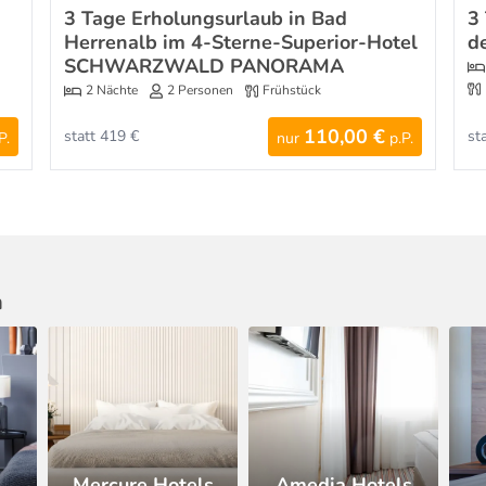
3 Tage Erholungsurlaub in Bad
3
Herrenalb im 4-Sterne-Superior-Hotel
d
SCHWARZWALD PANORAMA
2 Nächte
2 Personen
Frühstück
110,00 €
statt 419 €
st
P.
nur
p.P.
n
Mercure Hotels
Amedia Hotels