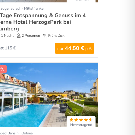
Fabelhaft
zogenaurach · Mittelfranken
 Tage Entspannung & Genuss im 4
terne Hotel HerzogsPark bei
ürnberg
1 Nacht
2 Personen
Frühstück
44,50 €
att 115 €
nur
p.P.
0%
Hervorragend
ebad Bansin · Ostsee