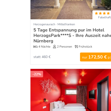
Fabelhaft
Herzogenaurach · Mittelfranken
5 Tage Entspannung pur im Hotel
HerzogsPark****S - Ihre Auszeit nah
Nürnberg
4 Nächte
2 Personen
Frühstück
172,50 €
statt 460 €
nur
p.
-22%