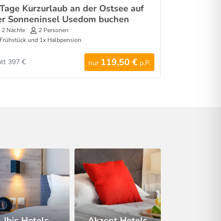
 Tage Kurzurlaub an der Ostsee auf
er Sonneninsel Usedom buchen
2 Nächte
2 Personen
Frühstück und 1x Halbpension
119,50 €
att 397 €
nur
p.P.
Ibis Hotels
Akzent Hotels