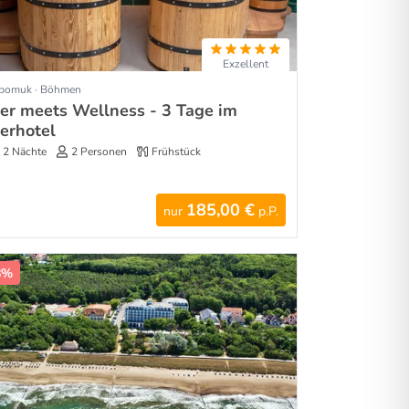
Exzellent
pomuk · Böhmen
ier meets Wellness - 3 Tage im
ierhotel
2 Nächte
2 Personen
Frühstück
185,00 €
nur
p.P.
8%