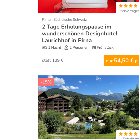
Hervorrage
Pirna · Sächsische Schweiz
2 Tage Erholungspause im
wunderschönen Designhotel
Laurichhof in Pirna
1 Nacht
2 Personen
Frühstück
54,50 €
statt 139 €
nur
p.
-15%