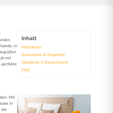
e
Inhalt
unden.
lands, in
Hotelkette
 begrüßen
Gutscheine & Angebote
ät mit
Standorte in Deutschland
s perfekte
FAQ
den. Mit
aube in
 die