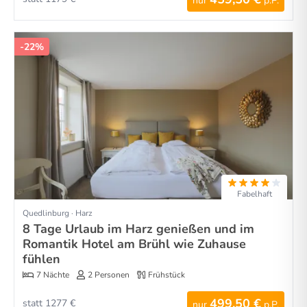
nur
p.P.
-22%
Fabelhaft
Quedlinburg · Harz
8 Tage Urlaub im Harz genießen und im
Romantik Hotel am Brühl wie Zuhause
fühlen
7 Nächte
2 Personen
Frühstück
499,50 €
statt 1277 €
nur
p.P.