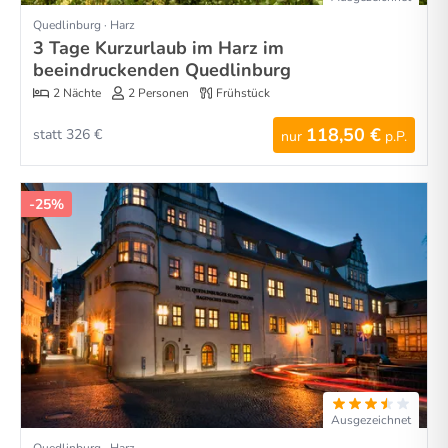
Quedlinburg · Harz
3 Tage Kurzurlaub im Harz im
beeindruckenden Quedlinburg
2 Nächte
2 Personen
Frühstück
118,50 €
statt 326 €
nur
p.P.
-25%
Ausgezeichnet
Quedlinburg · Harz