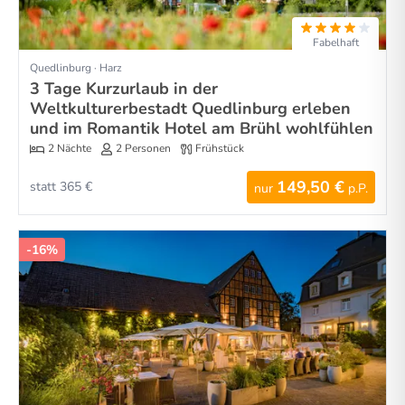
Fabelhaft
Quedlinburg · Harz
3 Tage Kurzurlaub in der
Weltkulturerbestadt Quedlinburg erleben
und im Romantik Hotel am Brühl wohlfühlen
2 Nächte
2 Personen
Frühstück
149,50 €
statt 365 €
nur
p.P.
-16%