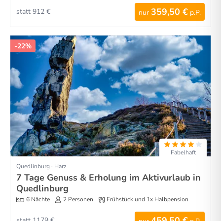
359,50 €
statt 912 €
nur
p.P.
-22%
Fabelhaft
Quedlinburg · Harz
7 Tage Genuss & Erholung im Aktivurlaub in
Quedlinburg
6 Nächte
2 Personen
Frühstück und 1x Halbpension
459,50 €
statt 1179 €